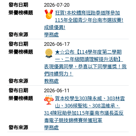
發布日期
2026-07-20
榮譽榜標題
狂賀!本校體育班跆拳道隊參加
115年全國青少年台南市選拔賽!
成績優異!
發布來源
學務處
發布日期
2026-06-17
榮譽榜標題
★☆公布【114學年度第二學期
一、二年級閱讀理解提升活動】
表現優異同學，恭喜以下同學獲獎！我
們持續努力！
發布來源
教務處
發布日期
2026-06-11
榮譽榜標題
賀本校學生303陳永威、303林雲
山、306候聖祐、308溫維承、
314陳冠勛參加115年臺南市議長盃反
毒電子競技錦標賽榮獲冠軍
發布來源
學務處