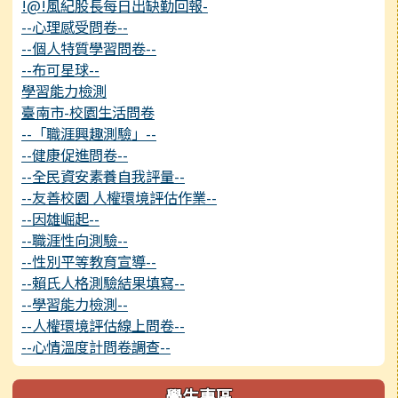
!@!風紀股長每日出缺勤回報-
--心理感受問卷--
--個人特質學習問卷--
--布可星球--
學習能力檢測
臺南市-校園生活問卷
--「職涯興趣測驗」--
--健康促進問卷--
--全民資安素養自我評量--
--友善校園 人權環境評估作業--
--因雄崛起--
--職涯性向測驗--
--性別平等教育宣導--
--賴氏人格測驗結果填寫--
--學習能力檢測--
--人權環境評估線上問卷--
--心情溫度計問卷調查--
學生專區