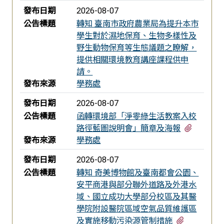
發布日期
2026-08-07
公告標題
轉知 臺南市政府農業局為提升本市
學生對於濕地保育、生物多樣性及
野生動物保育等生態議題之瞭解，
提供相關環境教育講座課程供申
請。
發布來源
學務處
發布日期
2026-08-07
公告標題
函轉環境部「淨零綠生活教案入校
有2個附
路徑藍圖說明會」簡章及海報
發布來源
學務處
發布日期
2026-08-07
公告標題
轉知 奇美博物館及臺南都會公園、
安平商港與部分聯外道路及外港水
域、國立成功大學部分校區及其醫
學院附設醫院區域空氣品質維護區
有1個附檔
及實施移動污染源管制措施