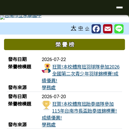
臺南市永康區永康國中
導覽列
跳至主內容區
工具列
大
中
小
頁尾區域
上中區域內容
榮 譽 榜
榮譽榜列表
發布日期
2026-07-22
榮譽榜標題
狂賀!本校體育班羽球隊參加2026
全國第二次青少年羽球錦標賽!成
績優異!
發布來源
學務處
發布日期
2026-07-20
榮譽榜標題
狂賀!本校體育班跆拳道隊參加
115年台南市長盃跆拳道錦標賽!
成績優異!
發布來源
學務處