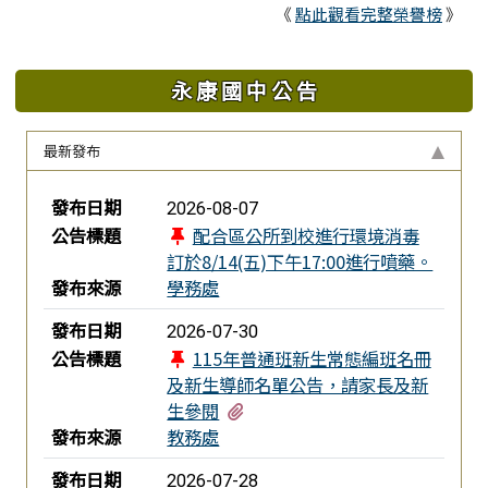
《
點此觀看完整榮譽榜
》
永 康 國 中 公 告
最新發布
新聞列表
發布日期
2026-08-07
公告標題
配合區公所到校進行環境消毒
訂於8/14(五)下午17:00進行噴藥。
發布來源
學務處
發布日期
2026-07-30
公告標題
115年普通班新生常態編班名冊
及新生導師名單公告，請家長及新
有5個附檔
生參閱
發布來源
教務處
發布日期
2026-07-28