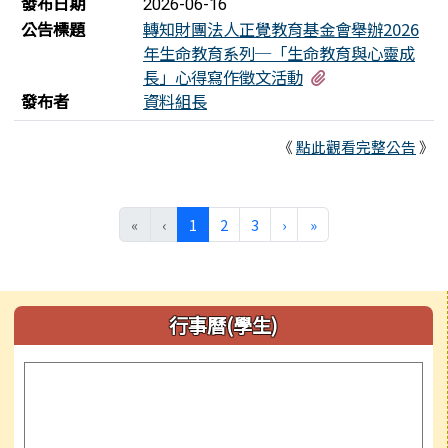
發布日期
2026-06-16
公告標題
轉知財團法人正覺教育基金會舉辦2026
年生命教育系列─「生命教育與心靈成
有2個附檔
長」心得寫作徵文活動
發布者
資料組長
《
點此觀看完整公告
》
(目前頁次)
下一頁
最後頁
«
‹
1
2
3
›
»
左邊區域內容
行事曆(學生)