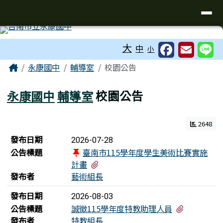
臺南市永康區永康國中
導覽列
跳至主內容區
工具列
大
中
小
頁尾區域
主內容區域
Home
永康國中
輔導室
校園公告
永康國中
輔導室
校園公告
2648
新聞列表
發布日期
2026-07-28
公告標題
臺南市115學年度學生美術比賽實施
有1個附檔
計畫
發布者
藝術組長
發布日期
2026-08-03
有2個附檔
公告標題
誠徵115學年度特教助理人員
發布者
特教組長