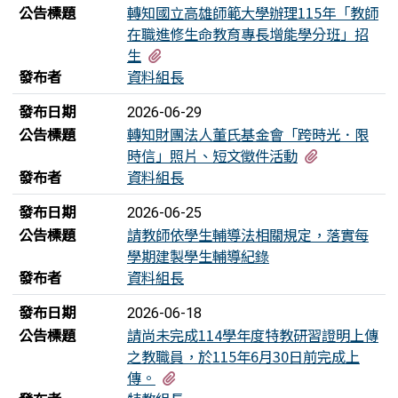
公告標題
轉知國立高雄師範大學辦理115年「教師
在職進修生命教育專長增能學分班」招
有1個附檔
生
發布者
資料組長
發布日期
2026-06-29
公告標題
轉知財團法人董氏基金會「跨時光．限
有1個附檔
時信」照片、短文徵件活動
發布者
資料組長
發布日期
2026-06-25
公告標題
請教師依學生輔導法相關規定，落實每
學期建製學生輔導紀錄
發布者
資料組長
發布日期
2026-06-18
公告標題
請尚未完成114學年度特教研習證明上傳
之教職員，於115年6月30日前完成上
有5個附檔
傳。