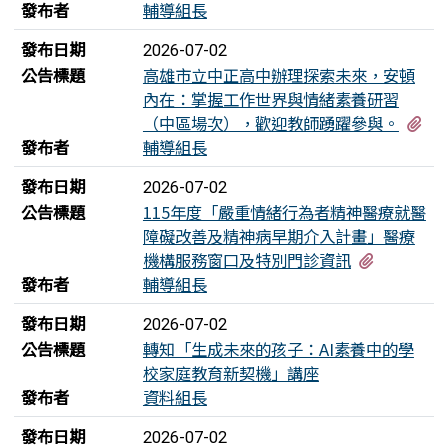
發布者
輔導組長
發布日期
2026-07-02
公告標題
高雄市立中正高中辦理探索未來，安頓
內在：掌握工作世界與情緒素養研習
有
（中區場次），歡迎教師踴躍參與。
發布者
輔導組長
發布日期
2026-07-02
公告標題
115年度「嚴重情緒行為者精神醫療就醫
障礙改善及精神病早期介入計畫」醫療
有1個附
機構服務窗口及特別門診資訊
發布者
輔導組長
發布日期
2026-07-02
公告標題
轉知「生成未來的孩子：AI素養中的學
校家庭教育新契機」講座
發布者
資料組長
發布日期
2026-07-02