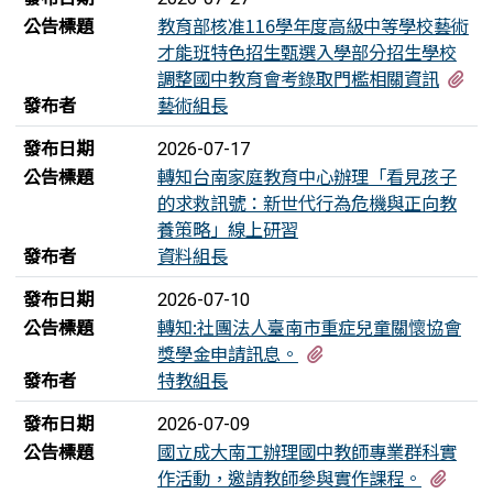
公告標題
教育部核准116學年度高級中等學校藝術
才能班特色招生甄選入學部分招生學校
有
調整國中教育會考錄取門檻相關資訊
發布者
藝術組長
發布日期
2026-07-17
公告標題
轉知台南家庭教育中心辦理「看見孩子
的求救訊號：新世代行為危機與正向教
養策略」線上研習
發布者
資料組長
發布日期
2026-07-10
公告標題
轉知:社團法人臺南市重症兒童關懷協會
有1個附檔
獎學金申請訊息。
發布者
特教組長
發布日期
2026-07-09
公告標題
國立成大南工辦理國中教師專業群科實
有1
作活動，邀請教師參與實作課程。