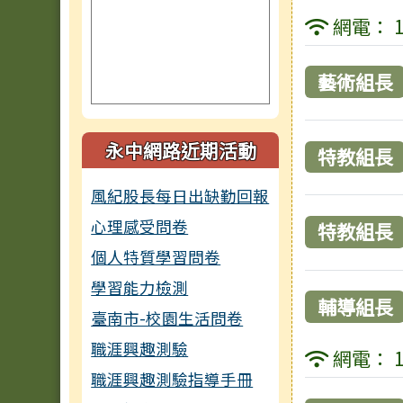
網電： 1
藝術組長
永中網路近期活動
特教組長
風紀股長每日出缺勤回報
心理感受問卷
特教組長
個人特質學習問卷
學習能力檢測
輔導組長
臺南市-校園生活問卷
職涯興趣測驗
網電： 1
職涯興趣測驗指導手冊