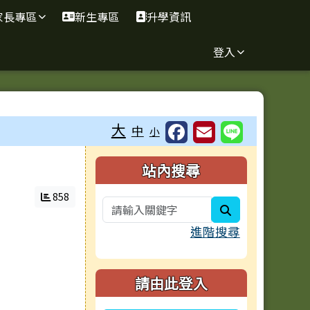
家長專區
新生專區
升學資訊
登入
大
中
小
右邊區域內容
站內搜尋
858
search
進階搜尋
請由此登入