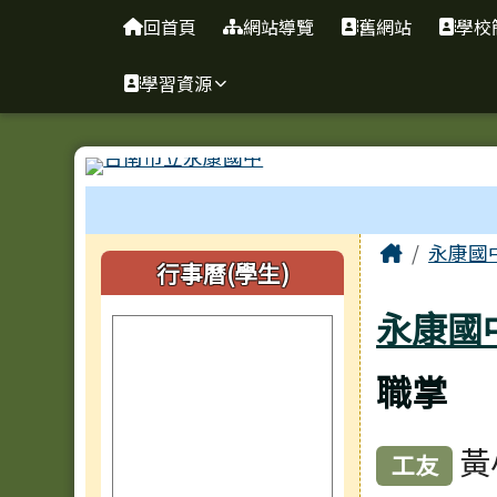
臺南市永康區永康國中
導覽列
跳至主內容區
回首頁
網站導覽
舊網站
學校
學習資源
工具列
頁尾區域
主內容
Home
永康國
左邊區域內容
行事曆(學生)
永康國
職掌
黃
工友