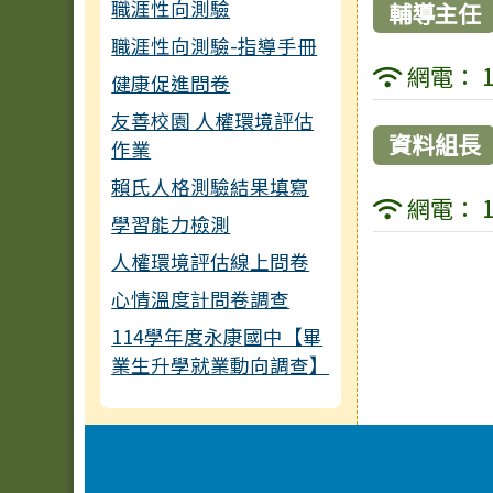
職涯性向測驗
輔導主任
職涯性向測驗-指導手冊
網電： 1
健康促進問卷
友善校園 人權環境評估
資料組長
作業
賴氏人格測驗結果填寫
網電： 1
學習能力檢測
人權環境評估線上問卷
心情溫度計問卷調查
114學年度永康國中【畢
業生升學就業動向調查】
頁尾區域內容